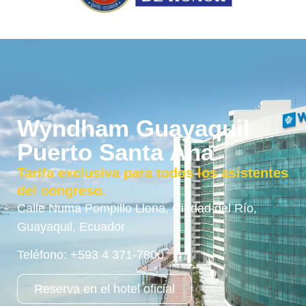
Wyndham Guayaquil
Puerto Santa Ana
Tarifa exclusiva para todos los asistentes
del congreso.
Calle Numa Pompillo Llona, Ciudad del Río,
Guayaquil, Ecuador
Teléfono: +593 4 371-7800
Reserva en el hotel oficial